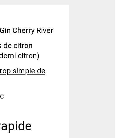
 Gin Cherry River
s de citron
 demi citron)
irop simple de
ic
rapide