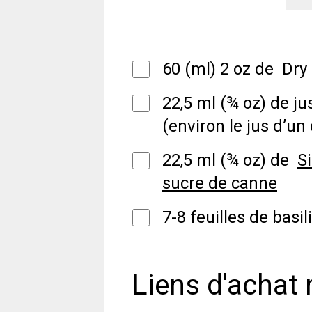
60 (ml) 2 oz de Dry
22,5 ml (¾ oz) de ju
(environ le jus d’un
22,5 ml (¾ oz) de
S
sucre de canne
7-8 feuilles de basil
Liens d'achat 