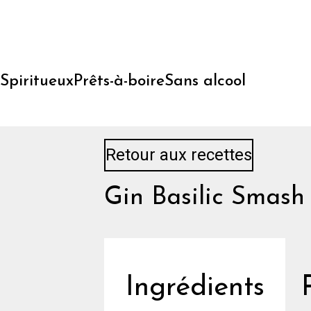
Skip
to
content
Spiritueux
Prêts-à-boire
Sans alcool
Retour aux recettes
Gin Basilic Smash
Ingrédients