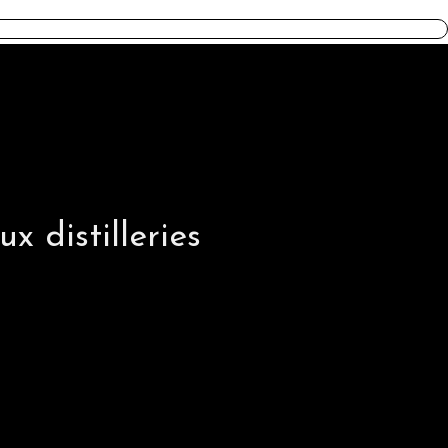
DAWA
x distilleries