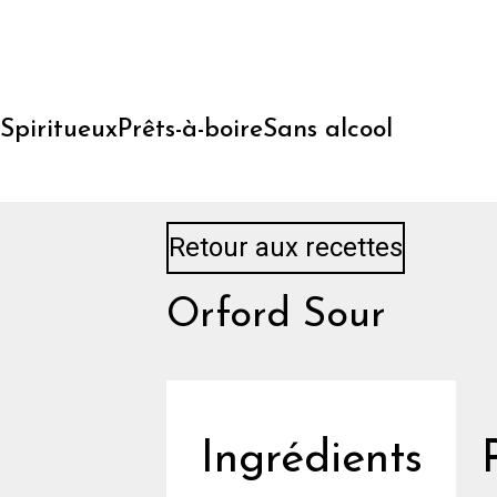
Skip
to
content
Spiritueux
Prêts-à-boire
Sans alcool
Retour aux recettes
Orford Sour
Ingrédients