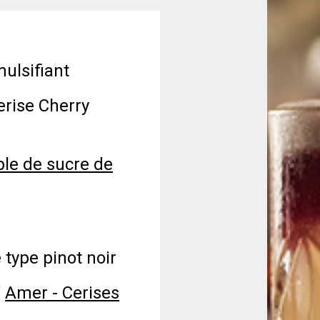
mulsifiant
erise Cherry
ple de sucre de
n
 type pinot noir
’
Amer - Cerises