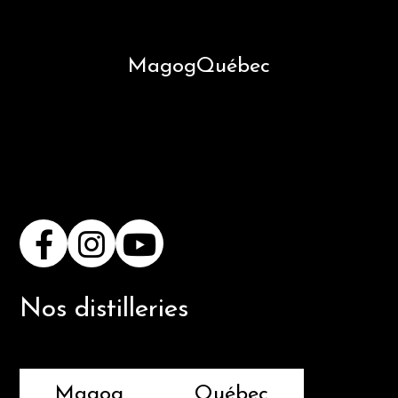
Magog
Québec
Nos distilleries
Magog
Québec