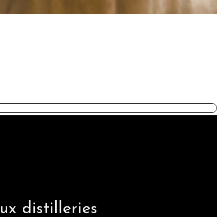
DAWA
x distilleries