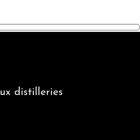
DAWA
x distilleries