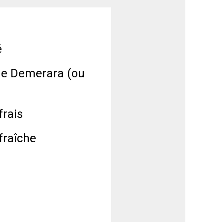
é
 de Demerara (ou
frais
fraîche