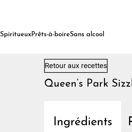
Skip
to
content
Spiritueux
Prêts-à-boire
Sans alcool
Retour aux recettes
Queen’s Park Sizz
Ingrédients