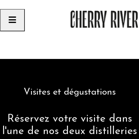
Skip
to
content
L’OASIS
LE CHARNU
Visites et dégustations
Réservez votre visite dans
l'une de nos deux distilleries